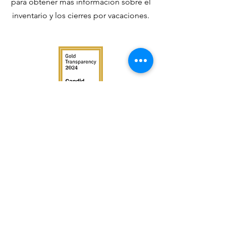
para obtener más información sobre el
inventario y los cierres por vacaciones.
GOLDEN EMPIRE GLEANERS
Helping alleviate hunger in
Kern County.
661.324.2767
1326 30th Street, Unit A
Bakersfield, California 93301